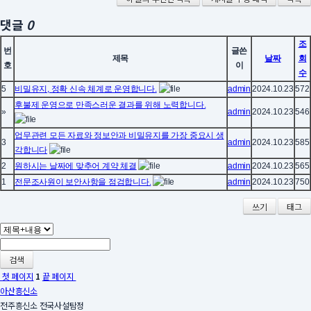
댓글
0
조
번
글쓴
제목
날짜
회
호
이
수
5
비밀유지, 정확 신속 체계로 운영합니다.
admin
2024.10.23
572
후불제 운영으로 만족스러운 결과를 위해 노력합니다.
»
admin
2024.10.23
546
업무관련 모든 자료와 정보안과 비밀유지를 가장 중요시 생
3
admin
2024.10.23
585
각합니다
2
원하시는 날짜에 맞추어 계약 체결
admin
2024.10.23
565
1
전문조사원이 보안사항을 점검합니다.
admin
2024.10.23
750
쓰기
태그
검색
첫 페이지
1
끝 페이지
아산흥신소
전주흥신소 전국사설탐정