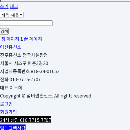
쓰기
태그
검색
첫 페이지
1
끝 페이지
아산흥신소
전주흥신소 전국사설탐정
서울시 서초구 형촌3길20
사업자등록번호 818-34-01652
전화 010-7715-7707
대표 이두희
Copyright © 넘버원흥신소. All rights reserved.
로그인
회원가입
24시 상담 010-7715-7707
텔레그램상담